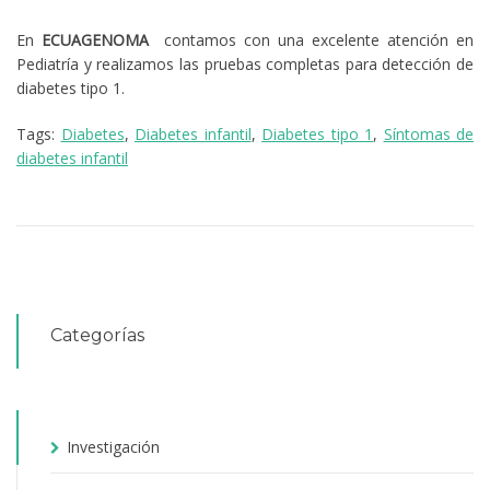
En
ECUAGENOMA
‍
contamos con una excelente atención en
Pediatría y realizamos las pruebas completas para detección de
diabetes tipo 1.
Tags:
Diabetes
,
Diabetes infantil
,
Diabetes tipo 1
,
Síntomas de
diabetes infantil
Categorías
Investigación