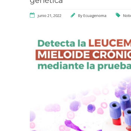
genética
junio 21, 2022
By
Ecuagenoma
Noti