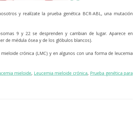
nosotros y realízate la prueba genética BCR-ABL, una mutación
osomas 9 y 22 se desprenden y cambian de lugar. Aparece en
cer de médula ósea y de los glóbulos blancos).
a mieloide crónica (LMC) y en algunos con una forma de leucemia
ucemia mieloide
,
Leucemia mieloide crónica
,
Prueba genética para