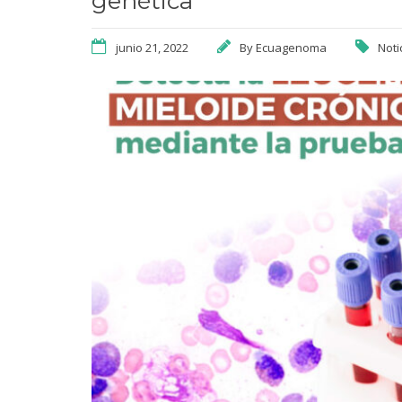
genética
junio 21, 2022
By
Ecuagenoma
Noti